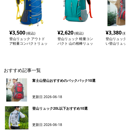
¥
3,500
¥
2,620
¥
3,380
(税込)
(税込)
(税込
登山リュック アウトド
登山リュック 軽量コン
登山リュック 
ア軽量コンパクトリュッ
パクト 山の相棒リュッ
い登山リュック
ク
ク
おすすめ記事一覧
富士山登山おすすめのバックパック10選
更新日
2026-06-18
登山リュック20L以下おすすめ10選
更新日
2026-06-18