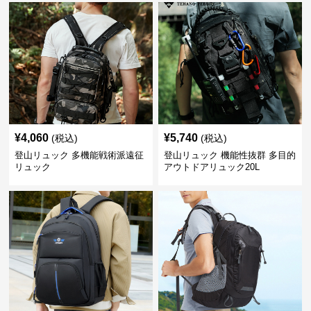
¥
4,060
¥
5,740
(税込)
(税込)
登山リュック 多機能戦術派遠征
登山リュック 機能性抜群 多目的
リュック
アウトドアリュック20L