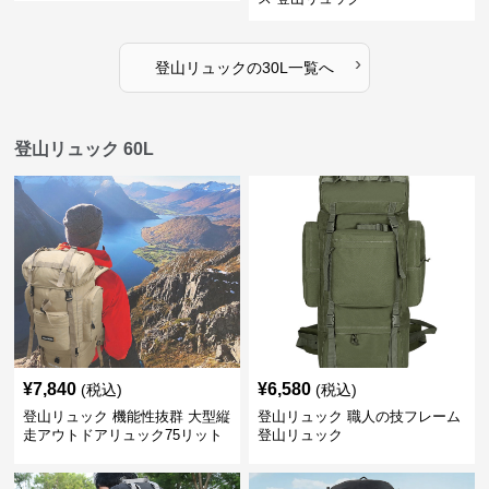
›
登山リュック
の
30L
一覧へ
登山リュック 60L
¥
7,840
¥
6,580
(税込)
(税込)
登山リュック 機能性抜群 大型縦
登山リュック 職人の技フレーム
走アウトドアリュック75リット
登山リュック
ル