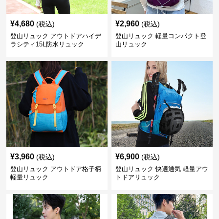
¥
4,680
¥
2,960
(税込)
(税込)
登山リュック アウトドアハイデ
登山リュック 軽量コンパクト登
ラシティ15L防水リュック
山リュック
¥
3,960
¥
6,900
(税込)
(税込)
登山リュック アウトドア格子柄
登山リュック 快適通気 軽量アウ
軽量リュック
トドアリュック