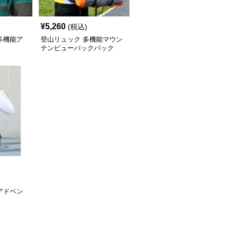
¥
5,260
(税込)
多機能ア
登山リュック 多機能マウン
テンビューバックパック
アドベン
ク