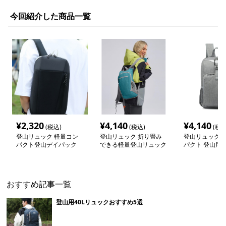
今回紹介した商品一覧
¥
2,320
¥
4,140
¥
4,140
(税込)
(税込)
(税込
登山リュック 軽量コン
登山リュック 折り畳み
登山リュック 
パクト登山デイパック
できる軽量登山リュック
パクト 登山用
ック
おすすめ記事一覧
登山用40Lリュックおすすめ5選