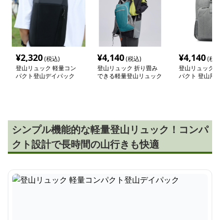
¥
2,320
¥
4,140
¥
4,140
(税込)
(税込)
(税込
登山リュック 軽量コン
登山リュック 折り畳み
登山リュック 
パクト登山デイパック
できる軽量登山リュック
パクト 登山用
ック
シンプル機能的な軽量登山リュック！コンパ
クト設計で長時間の山行きも快適