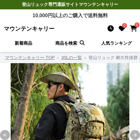
登山リュック
専門通販サイト
マウンテンキャリー
10,000
円以上のご購入で送料無料
0
0
マウンテンキャリー
新着商品
商品を検索
人気ランキング
マウンテンキャリー TOP
›
30Lの一覧
›
登山リュック 耐久性抜群
Previous slide
Ne