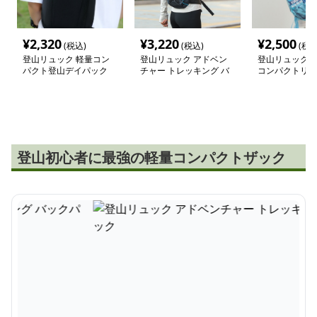
¥
2,320
¥
3,220
¥
2,500
(税込)
(税込)
(税込
登山リュック 軽量コン
登山リュック アドベン
登山リュック 
パクト登山デイパック
チャー トレッキング バ
コンパクトリュ
ックパック
登山初心者に最強の軽量コンパクトザック