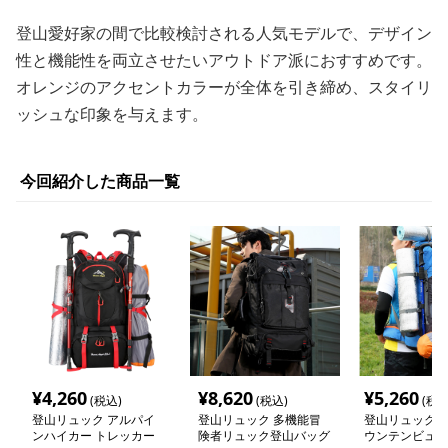
登山愛好家の間で比較検討される人気モデルで、デザイン
性と機能性を両立させたいアウトドア派におすすめです。
オレンジのアクセントカラーが全体を引き締め、スタイリ
ッシュな印象を与えます。
今回紹介した商品一覧
¥
4,260
¥
8,620
¥
5,260
(税込)
(税込)
(税込
登山リュック アルパイ
登山リュック 多機能冒
登山リュック 
ンハイカー トレッカー
険者リュック登山バッグ
ウンテンビュー