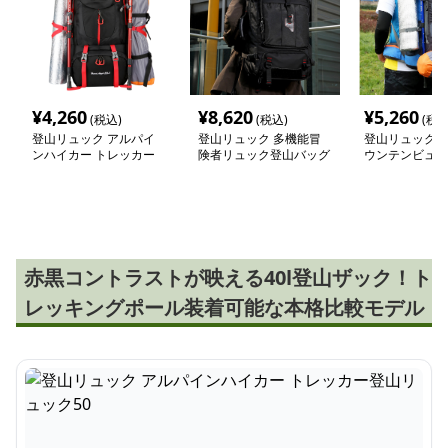
¥
4,260
¥
8,620
¥
5,260
(税込)
(税込)
(税込
登山リュック アルパイ
登山リュック 多機能冒
登山リュック 
ンハイカー トレッカー
険者リュック登山バッグ
ウンテンビュー
登山リュック50
ック
赤黒コントラストが映える40l登山ザック！ト
レッキングポール装着可能な本格比較モデル