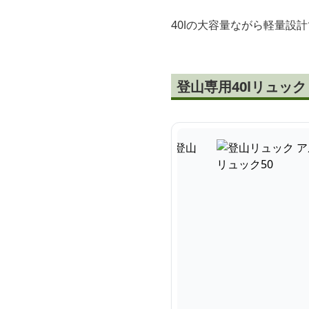
40lの大容量ながら軽量
登山専用40lリュッ