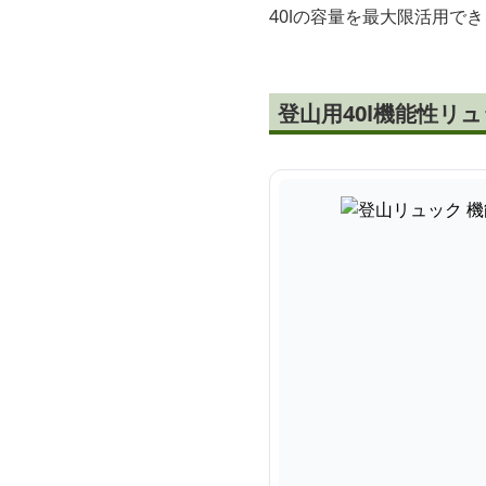
40lの容量を最大限活用
登山用40l機能性リ