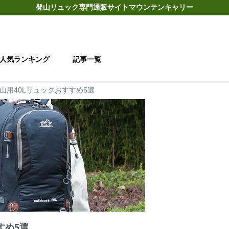
登山リュック
専門通販サイト
マウンテンキャリー
人気ランキング
記事一覧
山用40Lリュックおすすめ5選
すめ5選