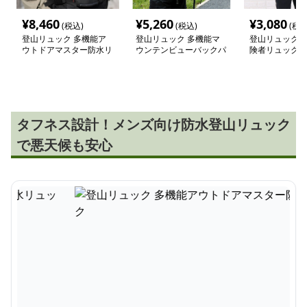
¥
8,460
¥
5,260
¥
3,080
(税込)
(税込)
(税込
登山リュック 多機能ア
登山リュック 多機能マ
登山リュック 
ウトドアマスター防水リ
ウンテンビューバックパ
険者リュック
ュック
ック
タフネス設計！メンズ向け防水登山リュック
で悪天候も安心