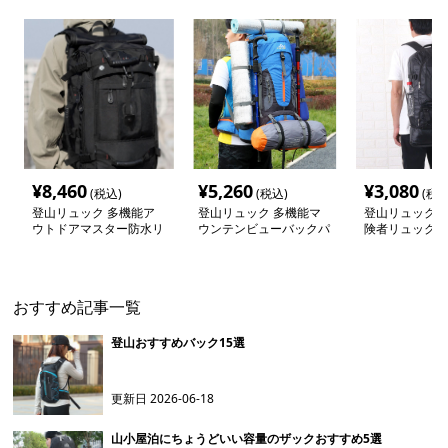
¥
8,460
¥
5,260
¥
3,080
(税込)
(税込)
(税込
登山リュック 多機能ア
登山リュック 多機能マ
登山リュック 
ウトドアマスター防水リ
ウンテンビューバックパ
険者リュック
ュック
ック
おすすめ記事一覧
登山おすすめバック15選
更新日
2026-06-18
山小屋泊にちょうどいい容量のザックおすすめ5選