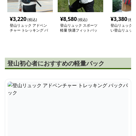
¥
3,220
¥
8,580
¥
3,380
(税込)
(税込)
(税込
登山リュック アドベン
登山リュック スポーツ
登山リュック 
チャー トレッキング バ
軽量 快適フィットバッ
い登山リュック
ックパック
クパック
登山初心者におすすめの軽量バック