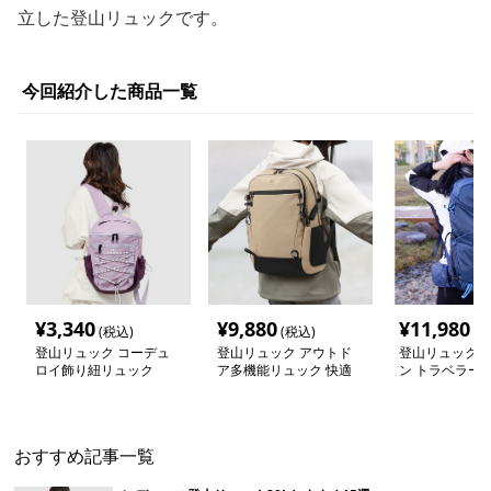
立した登山リュックです。
今回紹介した商品一覧
¥
3,340
¥
9,880
¥
11,980
(税込)
(税込)
(税
登山リュック コーデュ
登山リュック アウトド
登山リュック 
ロイ飾り紐リュック
ア多機能リュック 快適
ン トラベラー 
デイパック
リュック
おすすめ記事一覧