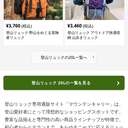
¥
3,760
¥
3,460
(税込)
(税込)
登山リュック 野山をめぐる冒険
登山リュック アウトドア快適収
者リュック
納 山歩きリュック
›
登山リュック
の
20L
一覧へ
登山リュック 20Lの一覧を見る
登山リュック専用通販サイト「マウンテンキャリー」は、
登山愛好者にとって理想的なショッピングスポットです。
豊富な品揃えと専門性の高い商品ラインナップが特徴で、
初心者からベテランまで、あらゆるニーズに応えるリュッ