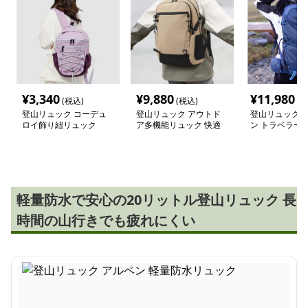
¥
3,340
¥
9,880
¥
11,980
(税込)
(税込)
(税
登山リュック コーデュ
登山リュック アウトド
登山リュック 
ロイ飾り紐リュック
ア多機能リュック 快適
ン トラベラー 
デイパック
リュック
軽量防水で安心の20リットル登山リュック 長
時間の山行きでも疲れにくい