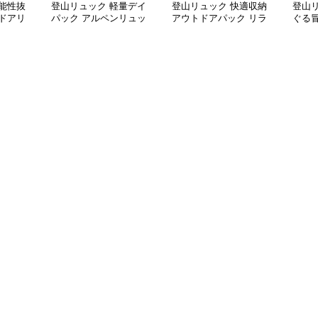
能性抜
登山リュック 軽量デイ
登山リュック 快適収納
登山
ドアリ
パック アルペンリュッ
アウトドアパック リラ
ぐる
ク
ックス