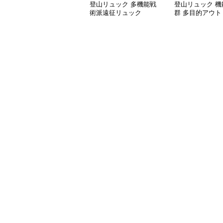
登山リュック 多機能戦
登山リュック 機
術派遠征リュック
群 多目的アウト
ュック20L