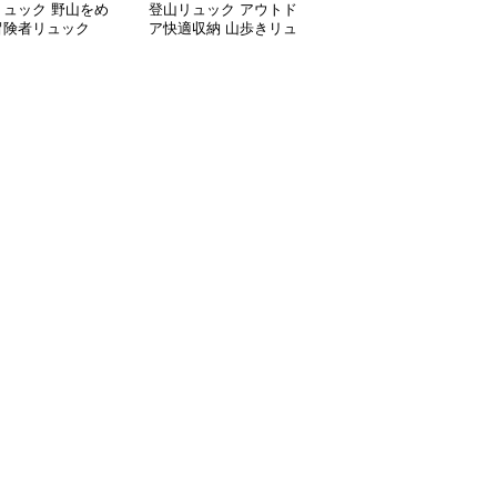
リュック 野山をめ
登山リュック アウトド
登山リュック 軽量コン
冒険者リュック
ア快適収納 山歩きリュ
パクト 多機能アウトド
ック
アリュック