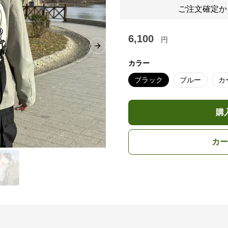
ご注文確定か
6,100
円
Next slide
カラー
ブラック
ブルー
カ
購
カー