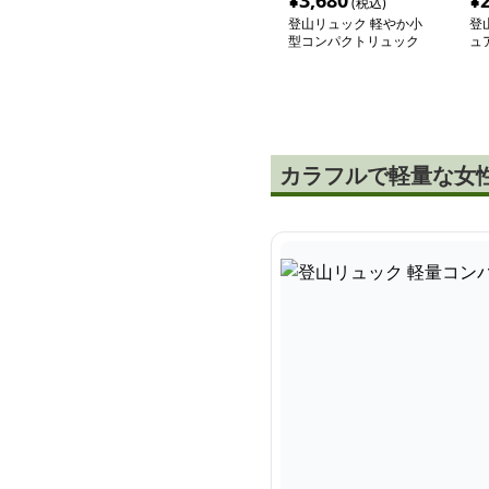
¥
3,680
¥
(税込)
登山リュック 軽やか小
登
型コンパクトリュック
ュ
パ
カラフルで軽量な女性