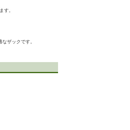
ます。
。
適なザックです。