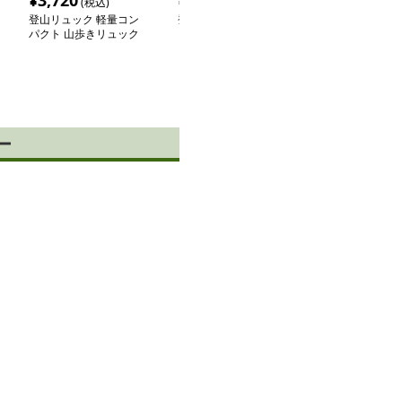
¥
3,720
¥
3,340
¥
8,200
(税込)
(税込)
(税込
登山リュック 軽量コン
登山リュック コーデュ
登山リュック 
パクト 山歩きリュック
ロイ飾り紐リュック
マルチポケット
ック
ー