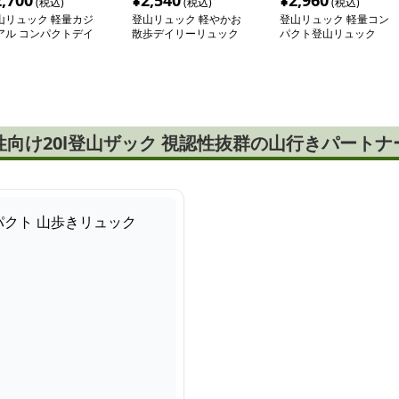
2,700
¥
2,540
¥
2,960
(税込)
(税込)
(税込)
山リュック 軽量カジ
登山リュック 軽やかお
登山リュック 軽量コン
アル コンパクトデイ
散歩デイリーリュック
パクト登山リュック
ック
向け20l登山ザック 視認性抜群の山行きパートナ