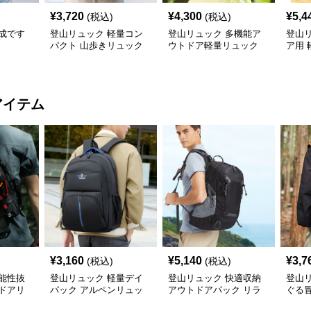
¥
3,720
¥
4,300
¥
5,4
(税込)
(税込)
成です
登山リュック 軽量コン
登山リュック 多機能ア
登山
パクト 山歩きリュック
ウトドア軽量リュック
ア用
ュッ
アイテム
¥
3,160
¥
5,140
¥
3,7
(税込)
(税込)
能性抜
登山リュック 軽量デイ
登山リュック 快適収納
登山
ドアリ
パック アルペンリュッ
アウトドアパック リラ
ぐる
ク
ックス