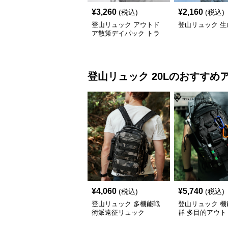
¥
3,260
¥
2,160
(税込)
(税込)
登山リュック アウトド
登山リュック 生
ア散策デイパック トラ
ベラー
登山リュック
20L
のおすすめ
¥
4,060
¥
5,740
(税込)
(税込)
登山リュック 多機能戦
登山リュック 機
術派遠征リュック
群 多目的アウト
ュック20L