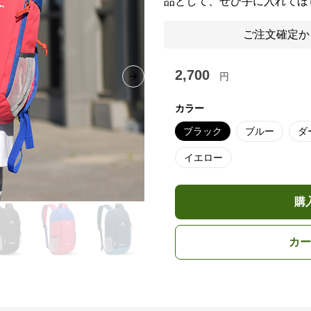
品として、ぜひ手に入れてほ
ご注文確定か
2,700
円
Next slide
カラー
ブラック
ブルー
ダ
イエロー
購
カー