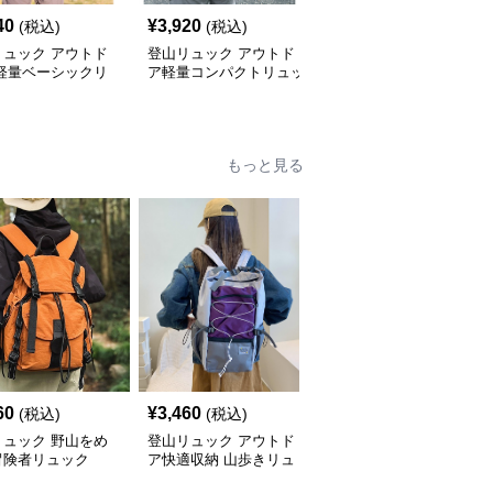
40
¥
3,920
¥
3,500
(税込)
(税込)
(税込)
リュック アウトド
登山リュック アウトド
登山リュック アウトド
 軽量ベーシックリ
ア軽量コンパクトリュッ
ア軽量コンパクトリュッ
ク
ク
ク
もっと見る
60
¥
3,460
¥
3,120
(税込)
(税込)
(税込)
リュック 野山をめ
登山リュック アウトド
登山リュック 軽量コン
冒険者リュック
ア快適収納 山歩きリュ
パクト 多機能アウトド
ック
アリュック