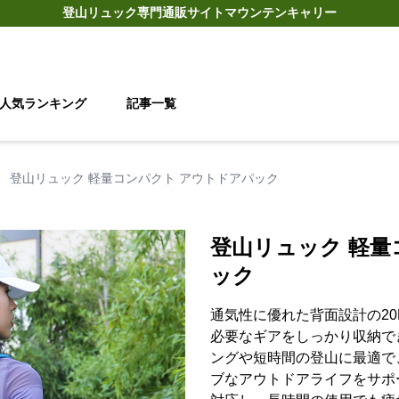
登山リュック
専門通販サイト
マウンテンキャリー
人気ランキング
記事一覧
›
登山リュック 軽量コンパクト アウトドアパック
登山リュック 軽量
ック
通気性に優れた背面設計の2
必要なギアをしっかり収納で
ングや短時間の登山に最適で
ブなアウトドアライフをサポ