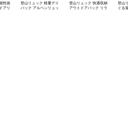
能性抜
登山リュック 軽量デイ
登山リュック 快適収納
登山
ドアリ
パック アルペンリュッ
アウトドアパック リラ
ぐる
ク
ックス