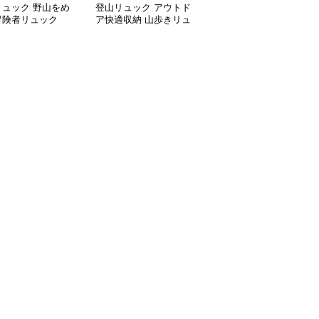
リュック 野山をめ
登山リュック アウトド
登山リュック 軽量コン
冒険者リュック
ア快適収納 山歩きリュ
パクト 多機能アウトド
ック
アリュック