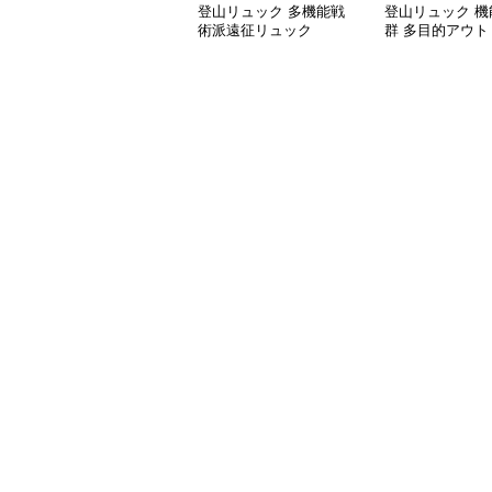
登山リュック 多機能戦
登山リュック 機
術派遠征リュック
群 多目的アウト
ュック20L