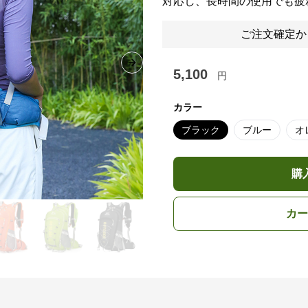
対応し、長時間の使用でも疲
ご注文確定か
Next slide
5,100
円
カラー
ブラック
ブルー
オ
購
カー