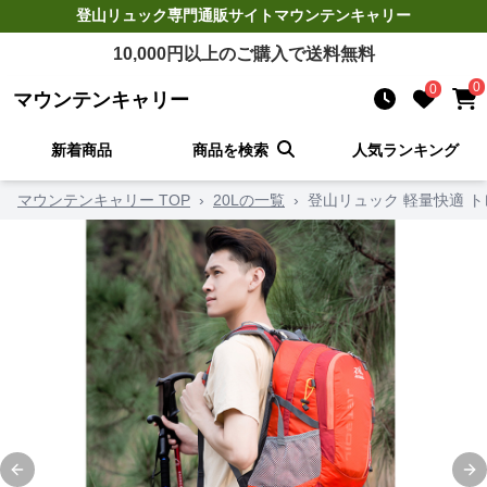
登山リュック
専門通販サイト
マウンテンキャリー
10,000
円以上のご購入で送料無料
0
0
マウンテンキャリー
新着商品
商品を検索
人気ランキング
マウンテンキャリー TOP
›
20Lの一覧
›
登山リュック 軽量快適 
Previous slide
Ne