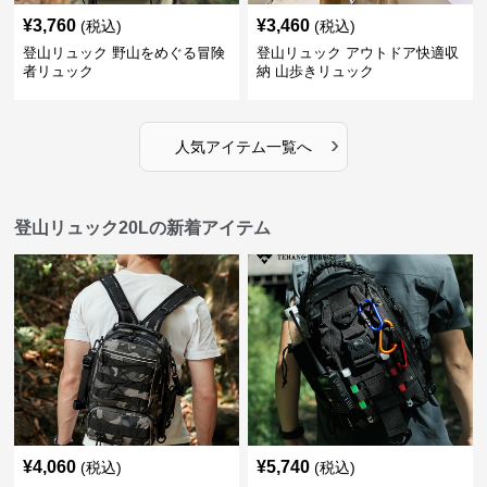
¥
3,760
¥
3,460
(税込)
(税込)
登山リュック 野山をめぐる冒険
登山リュック アウトドア快適収
者リュック
納 山歩きリュック
›
人気アイテム一覧へ
登山リュック20Lの新着アイテム
¥
4,060
¥
5,740
(税込)
(税込)