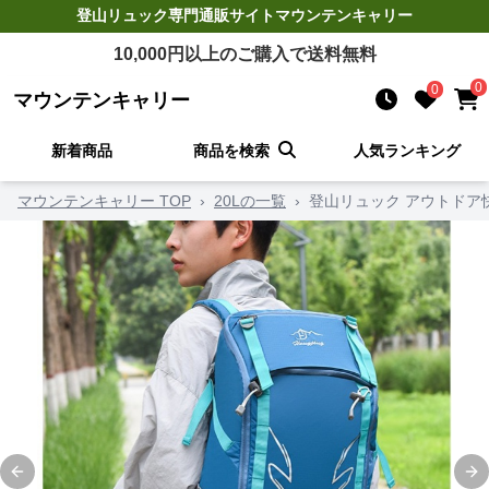
登山リュック
専門通販サイト
マウンテンキャリー
10,000
円以上のご購入で送料無料
0
0
マウンテンキャリー
新着商品
商品を検索
人気ランキング
マウンテンキャリー TOP
›
20Lの一覧
›
登山リュック アウトドア
Previous slide
Ne