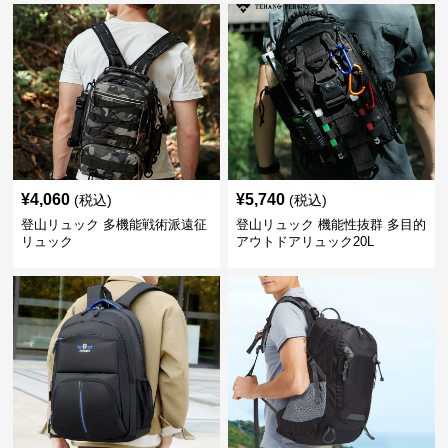
¥
4,060
¥
5,740
(税込)
(税込)
登山リュック 多機能戦術派遠征
登山リュック 機能性抜群 多目的
リュック
アウトドアリュック20L