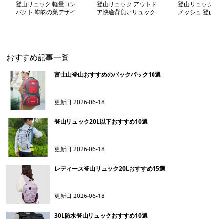
登山リュック 軽量コン
登山リュック アウトド
登山リュック 
パクト 蜘蛛の巣デザイ
ア快適背負いリュック
メッシュ 登山
ン リュック
おすすめ記事一覧
富士山登山おすすめのバックパック10選
更新日
2026-06-18
登山リュック20L以下おすすめ10選
更新日
2026-06-18
レディース登山リュック20Lおすすめ15選
更新日
2026-06-18
30L防水登山リュックおすすめ10選