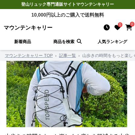
登山リュック
専門通販サイト
マウンテンキャリー
10,000
円以上のご購入で送料無料
0
0
マウンテンキャリー
新着商品
商品を検索
人気ランキング
マウンテンキャリー TOP
›
記事一覧
›
山歩きの時間をもっと楽し