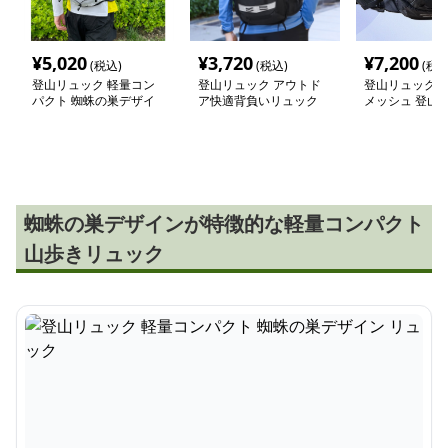
¥
5,020
¥
3,720
¥
7,200
(税込)
(税込)
(税込
登山リュック 軽量コン
登山リュック アウトド
登山リュック 
パクト 蜘蛛の巣デザイ
ア快適背負いリュック
メッシュ 登山
ン リュック
蜘蛛の巣デザインが特徴的な軽量コンパクト
山歩きリュック