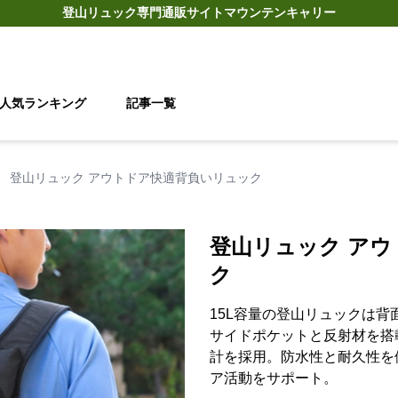
登山リュック
専門通販サイト
マウンテンキャリー
人気ランキング
記事一覧
›
登山リュック アウトドア快適背負いリュック
登山リュック ア
ク
15L容量の登山リュックは
サイドポケットと反射材を搭
計を採用。防水性と耐久性を
ア活動をサポート。