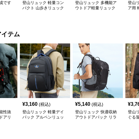
成です
登山リュック 軽量コン
登山リュック 多機能ア
登山
パクト 山歩きリュック
ウトドア軽量リュック
ア用
ュッ
アイテム
¥
3,160
¥
5,140
¥
3,7
(税込)
(税込)
能性抜
登山リュック 軽量デイ
登山リュック 快適収納
登山
ドアリ
パック アルペンリュッ
アウトドアパック リラ
ぐる
ク
ックス