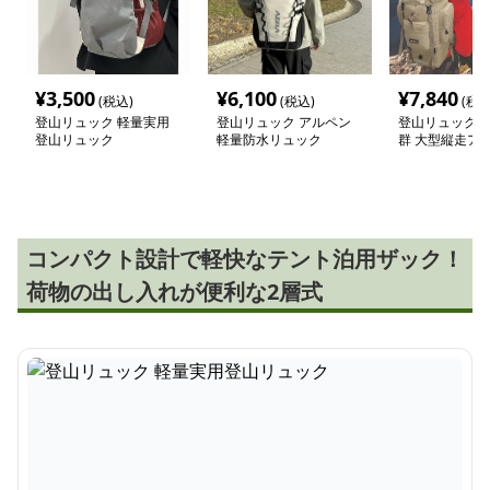
¥
3,500
¥
6,100
¥
7,840
(税込)
(税込)
(税込
登山リュック 軽量実用
登山リュック アルペン
登山リュック 
登山リュック
軽量防水リュック
群 大型縦走ア
リュック75リ
コンパクト設計で軽快なテント泊用ザック！
荷物の出し入れが便利な2層式