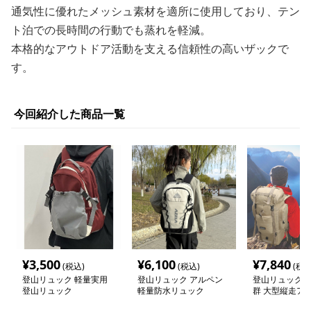
通気性に優れたメッシュ素材を適所に使用しており、テン
ト泊での長時間の行動でも蒸れを軽減。
本格的なアウトドア活動を支える信頼性の高いザックで
す。
今回紹介した商品一覧
¥
3,500
¥
6,100
¥
7,840
(税込)
(税込)
(税込
登山リュック 軽量実用
登山リュック アルペン
登山リュック 
登山リュック
軽量防水リュック
群 大型縦走ア
リュック75リ