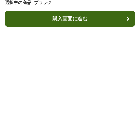
選択中の商品: ブラック
選択中の商品: ブラック
購入画面に進む
購入画面に進む
マウンテンキャリー
について
利用規約
プライバシー