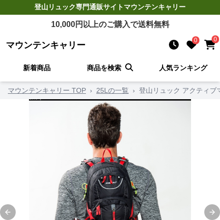
登山リュック
専門通販サイト
マウンテンキャリー
10,000
円以上のご購入で送料無料
0
0
マウンテンキャリー
新着商品
商品を検索
人気ランキング
マウンテンキャリー TOP
›
25Lの一覧
›
登山リュック アクティブ
Previous slide
Ne