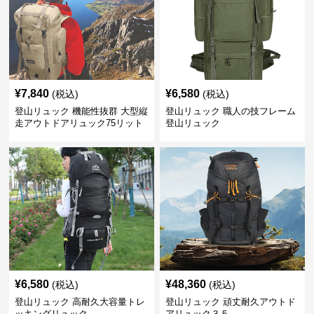
¥
7,840
¥
6,580
(税込)
(税込)
登山リュック 機能性抜群 大型縦
登山リュック 職人の技フレーム
走アウトドアリュック75リット
登山リュック
ル
¥
6,580
¥
48,360
(税込)
(税込)
登山リュック 高耐久大容量トレ
登山リュック 頑丈耐久アウトド
ッキングリュック
アリュック３５