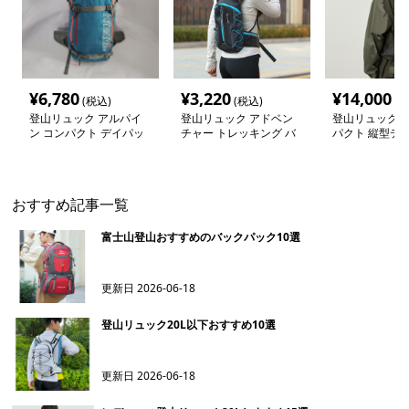
¥
6,780
¥
3,220
¥
14,000
(税込)
(税込)
(税
登山リュック アルパイ
登山リュック アドベン
登山リュック 
ン コンパクト デイパッ
チャー トレッキング バ
パクト 縦型デ
ク
ックパック
おすすめ記事一覧
富士山登山おすすめのバックパック10選
更新日
2026-06-18
登山リュック20L以下おすすめ10選
更新日
2026-06-18