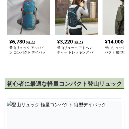
¥
6,780
¥
3,220
¥
14,000
(税込)
(税込)
(税
登山リュック アルパイ
登山リュック アドベン
登山リュック 
ン コンパクト デイパッ
チャー トレッキング バ
パクト 縦型デ
ク
ックパック
初心者に最適な軽量コンパクト登山リュック