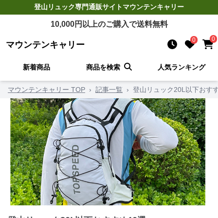
登山リュック
専門通販サイト
マウンテンキャリー
10,000
円以上のご購入で送料無料
0
0
マウンテンキャリー
新着商品
商品を検索
人気ランキング
マウンテンキャリー TOP
›
記事一覧
›
登山リュック20L以下おすす