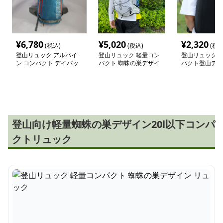
¥
6,780
¥
5,020
¥
2,320
(税込)
(税込)
(税込
登山リュック アルパイ
登山リュック 軽量コン
登山リュック 
ン コンパクト デイパッ
パクト 蜘蛛の巣デザイ
パクト登山デイ
ク
ン リュック
登山向け軽量蜘蛛の巣デザイン20l以下コンパ
クトリュック