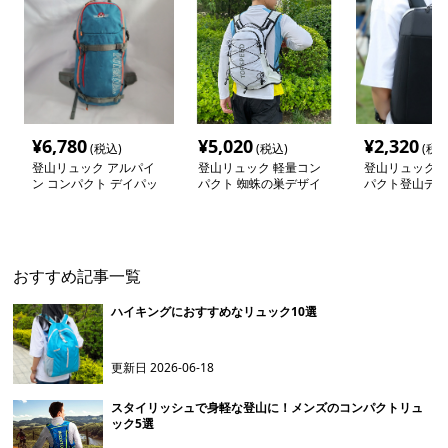
¥
6,780
¥
5,020
¥
2,320
(税込)
(税込)
(税込
登山リュック アルパイ
登山リュック 軽量コン
登山リュック 
ン コンパクト デイパッ
パクト 蜘蛛の巣デザイ
パクト登山デイ
ク
ン リュック
おすすめ記事一覧
ハイキングにおすすめなリュック10選
更新日
2026-06-18
スタイリッシュで身軽な登山に！メンズのコンパクトリュ
ック5選