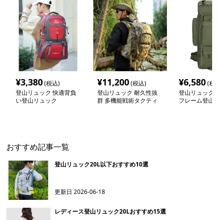
¥
3,380
¥
11,200
¥
6,580
(税込)
(税込)
(税込
登山リュック 快適背負
登山リュック 耐久性抜
登山リュック 
い登山リュック
群 多機能戦術タクティ
フレーム登山リ
カルリュック
おすすめ記事一覧
登山リュック20L以下おすすめ10選
更新日
2026-06-18
レディース登山リュック20Lおすすめ15選