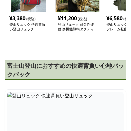
¥
3,380
¥
11,200
¥
6,580
(税込)
(税込)
(税込
登山リュック 快適背負
登山リュック 耐久性抜
登山リュック 
い登山リュック
群 多機能戦術タクティ
フレーム登山リ
カルリュック
富士山登山におすすめの快適背負い心地バッ
クパック