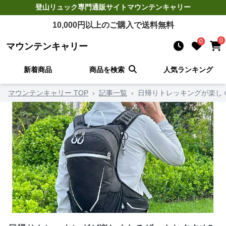
登山リュック
専門通販サイト
マウンテンキャリー
10,000
円以上のご購入で送料無料
0
0
マウンテンキャリー
新着商品
商品を検索
人気ランキング
マウンテンキャリー TOP
›
記事一覧
›
日帰りトレッキングが楽し