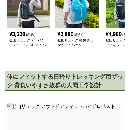
¥
3,220
¥
2,880
¥
4,980
(税込)
(税込)
(税込
登山リュック アドベン
登山リュック 軽快さわ
登山リュック 
チャー トレッキング バ
やかデイパック
アフィットハイ
ックパック
ト
体にフィットする日帰りトレッキング用ザッ
ク 背負いやすさ抜群の人間工学設計