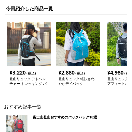
今回紹介した商品一覧
¥
3,220
¥
2,880
¥
4,980
(税込)
(税込)
(税込
登山リュック アドベン
登山リュック 軽快さわ
登山リュック 
チャー トレッキング バ
やかデイパック
アフィットハイ
ックパック
ト
おすすめ記事一覧
富士山登山おすすめのバックパック10選