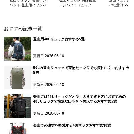
登山リュック 軽量コン
登山リュック 特殊軽量
登山リュック 
パクト 登山用バックパ
コンパクトリュック
ィ軽量コンパク
ック
ク
おすすめ記事一覧
登山用40Lリュックおすすめ5選
更新日
2026-06-18
50Lの登山リュックで荷物たっぷりでも疲れにくいおすすめ
5選
更新日
2026-06-18
登山には45Lリュックだと少し大きすぎる方におすすめの
40Lリュックで快適な山歩きを実現するおすすめ5選
更新日
2026-06-18
登山での疲労を軽減する40lザックおすすめ10選