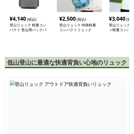
¥
4,140
¥
2,500
¥
3,040
(税込)
(税込)
(税込
登山リュック 軽量コン
登山リュック 特殊軽量
登山リュック 
パクト 登山用バックパ
コンパクトリュック
ィ軽量コンパク
ック
ク
低山登山に最適な快適背負い心地のリュック