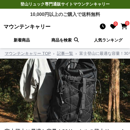
登山リュック
専門通販サイト
マウンテンキャリー
10,000
円以上のご購入で送料無料
0
0
マウンテンキャリー
新着商品
商品を検索
人気ランキング
マウンテンキャリー TOP
›
記事一覧
›
富士登山に最適な容量！30