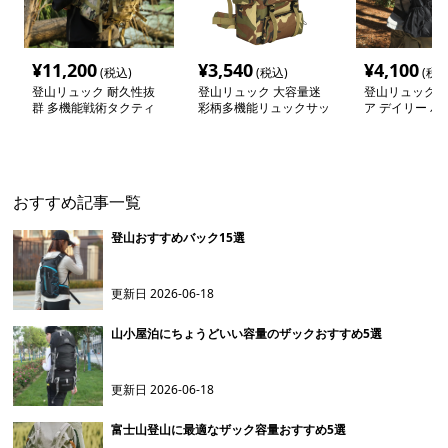
¥
11,200
¥
3,540
¥
4,100
(税込)
(税込)
(税込
登山リュック 耐久性抜
登山リュック 大容量迷
登山リュック 
群 多機能戦術タクティ
彩柄多機能リュックサッ
ア デイリー バ
カルリュック
ク
ク30
おすすめ記事一覧
登山おすすめバック15選
更新日
2026-06-18
山小屋泊にちょうどいい容量のザックおすすめ5選
更新日
2026-06-18
富士山登山に最適なザック容量おすすめ5選