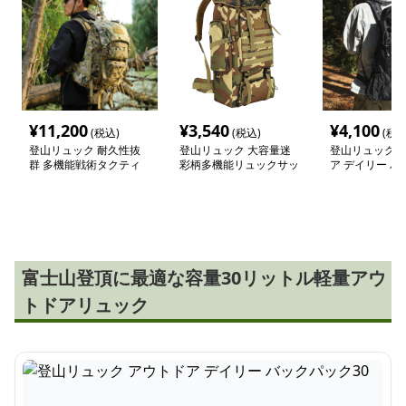
¥
11,200
¥
3,540
¥
4,100
(税込)
(税込)
(税込
登山リュック 耐久性抜
登山リュック 大容量迷
登山リュック 
群 多機能戦術タクティ
彩柄多機能リュックサッ
ア デイリー バ
カルリュック
ク
ク30
富士山登頂に最適な容量30リットル軽量アウ
トドアリュック