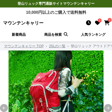
登山リュック
専門通販サイト
マウンテンキャリー
10,000
円以上のご購入で送料無料
0
0
マウンテンキャリー
新着商品
商品を検索
人気ランキング
マウンテンキャリー TOP
›
25Lの一覧
›
登山リュック アウトドア
Previous slide
Ne