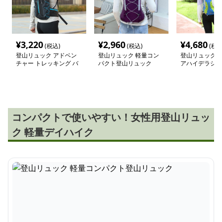
¥
3,220
¥
2,960
¥
4,680
(税込)
(税込)
(税込
登山リュック アドベン
登山リュック 軽量コン
登山リュック 
チャー トレッキング バ
パクト登山リュック
アハイデラシテ
ックパック
水リュック
コンパクトで使いやすい！女性用登山リュッ
ク 軽量デイハイク