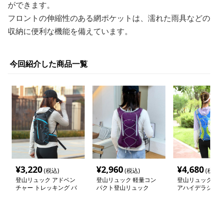
ができます。
フロントの伸縮性のある網ポケットは、濡れた雨具などの
収納に便利な機能を備えています。
今回紹介した商品一覧
¥
3,220
¥
2,960
¥
4,680
(税込)
(税込)
(税込
登山リュック アドベン
登山リュック 軽量コン
登山リュック 
チャー トレッキング バ
パクト登山リュック
アハイデラシテ
ックパック
水リュック