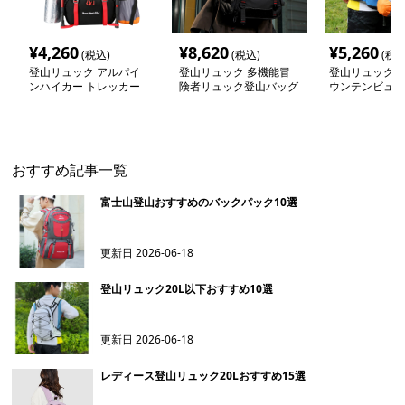
¥
4,260
¥
8,620
¥
5,260
(税込)
(税込)
(税込
登山リュック アルパイ
登山リュック 多機能冒
登山リュック 
ンハイカー トレッカー
険者リュック登山バッグ
ウンテンビュー
登山リュック50
ック
おすすめ記事一覧
富士山登山おすすめのバックパック10選
更新日
2026-06-18
登山リュック20L以下おすすめ10選
更新日
2026-06-18
レディース登山リュック20Lおすすめ15選