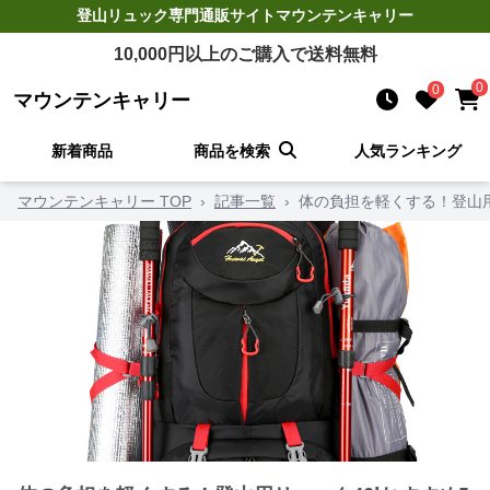
登山リュック
専門通販サイト
マウンテンキャリー
10,000
円以上のご購入で送料無料
0
0
マウンテンキャリー
新着商品
商品を検索
人気ランキング
マウンテンキャリー TOP
›
記事一覧
›
体の負担を軽くする！登山用