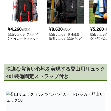
¥
4,260
¥
8,620
¥
5,260
(税込)
(税込)
(税込
登山リュック アルパイ
登山リュック 多機能冒
登山リュック 
ンハイカー トレッカー
険者リュック登山バッグ
ウンテンビュー
登山リュック50
ック
快適な背負い心地を実現する登山用リュック
40l 装備固定ストラップ付き