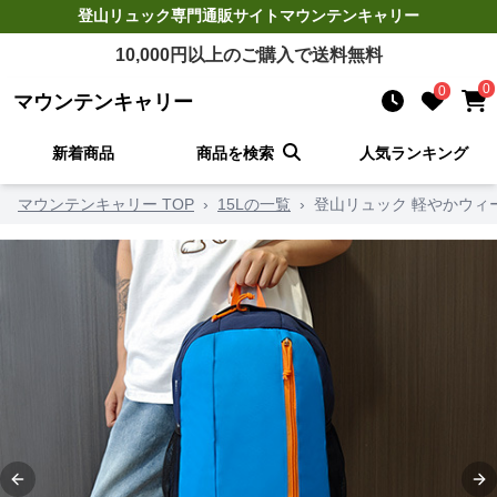
登山リュック
専門通販サイト
マウンテンキャリー
10,000
円以上のご購入で送料無料
0
0
マウンテンキャリー
新着商品
商品を検索
人気ランキング
マウンテンキャリー TOP
›
15Lの一覧
›
登山リュック 軽やかウィ
Previous slide
Ne