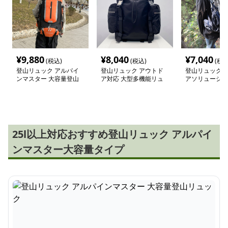
¥
9,880
¥
8,040
¥
7,040
(税込)
(税込)
(税込
登山リュック アルパイ
登山リュック アウトド
登山リュック 
ンマスター 大容量登山
ア対応 大型多機能リュ
アソリューショ
リュック
ック
バックパック
25l以上対応おすすめ登山リュック アルパイ
ンマスター大容量タイプ