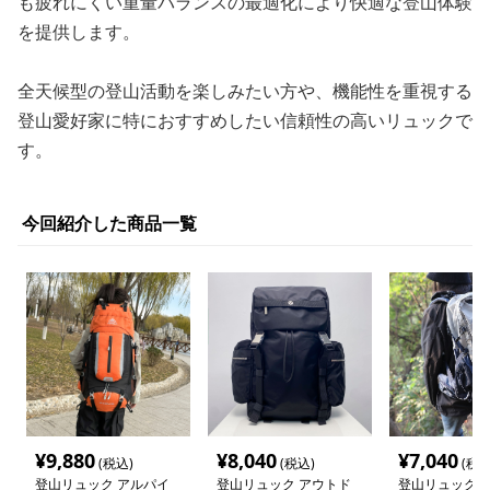
も疲れにくい重量バランスの最適化により快適な登山体験
を提供します。
全天候型の登山活動を楽しみたい方や、機能性を重視する
登山愛好家に特におすすめしたい信頼性の高いリュックで
す。
今回紹介した商品一覧
¥
9,880
¥
8,040
¥
7,040
(税込)
(税込)
(税込
登山リュック アルパイ
登山リュック アウトド
登山リュック 