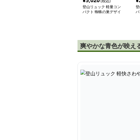
¥
5,020
¥
(税込)
登山リュック 軽量コン
登
パクト 蜘蛛の巣デザイ
パ
ン リュック
爽やかな青色が映え