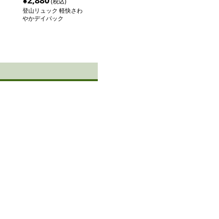
¥
2,880
(税込)
登山リュック 軽快さわ
やかデイパック