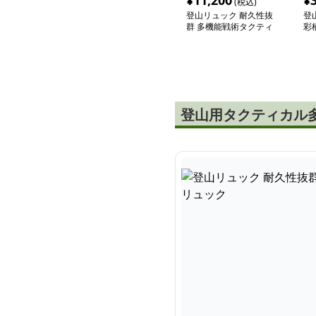
¥
11,200
¥
(税込)
登山リュック 耐久性抜
登
群 多機能戦術タクティ
彩
カルリュック
ク
登山用タクティカル多