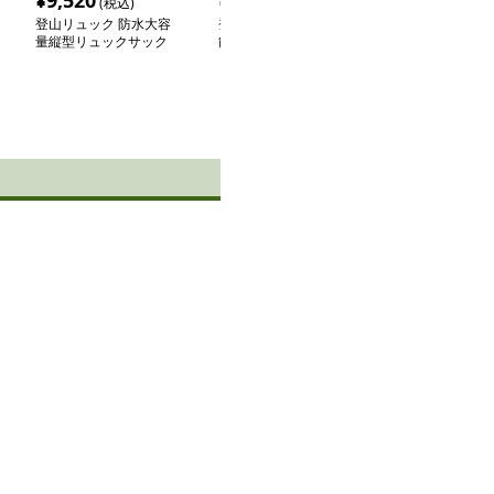
¥
9,520
¥
2,800
¥
7,420
(税込)
(税込)
(税込
登山リュック 防水大容
登山リュック 軽量多機
登山リュック 
量縦型リュックサック
能トレッキングパック
水大容量山岳リ