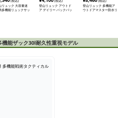
3,540
¥
4,100
¥
8,460
(税込)
(税込)
(税込)
山リュック 大容量迷
登山リュック アウトド
登山リュック 多機能ア
柄多機能リュックサッ
ア デイリー バックパッ
ウトドアマスター防水リ
ク30
ュック
機能ザック30l耐久性重視モデル