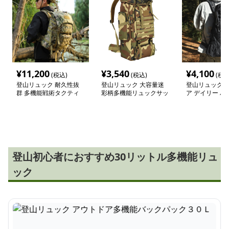
¥
11,200
¥
3,540
¥
4,100
(税込)
(税込)
(税込
登山リュック 耐久性抜
登山リュック 大容量迷
登山リュック 
群 多機能戦術タクティ
彩柄多機能リュックサッ
ア デイリー バ
カルリュック
ク
ク30
登山初心者におすすめ30リットル多機能リュ
ック