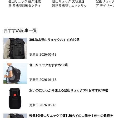
登山リュック 耐久性抜
登山リュック 大容量迷
登山リュック 
群 多機能戦術タクティ
彩柄多機能リュックサッ
ア デイリー バ
カルリュック
ク
ク30
おすすめ記事一覧
30L防水登山リュックおすすめ10選
更新日
2026-06-18
低山リュックおすすめ10選
更新日
2026-06-18
安いのにしっかり使える登山リュック30Lおすすめ10選
更新日
2026-06-18
軽量30l登山リュックで疲れ知らずの山旅を！体への負担を