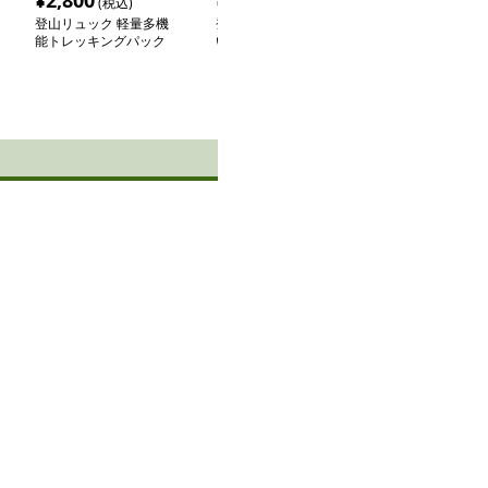
¥
2,800
¥
14,920
¥
6,940
(税込)
(税込)
(税込
登山リュック 軽量多機
登山リュック 動きやす
登山リュック 
能トレッキングパック
い軽量アウトドアリュッ
ア多機能バック
ク
０Ｌ