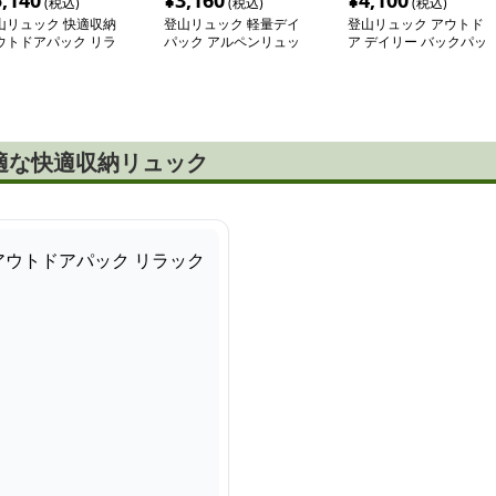
5,140
¥
3,160
¥
4,100
(税込)
(税込)
(税込)
山リュック 快適収納
登山リュック 軽量デイ
登山リュック アウトド
ウトドアパック リラ
パック アルペンリュッ
ア デイリー バックパッ
クス
ク
ク30
適な快適収納リュック