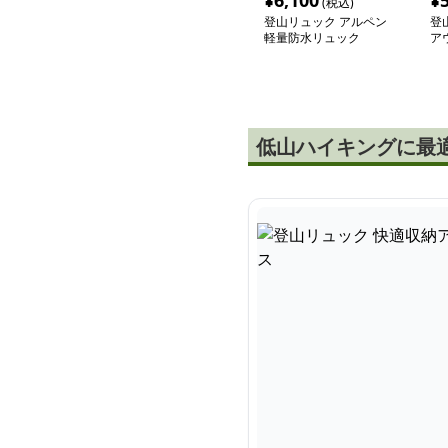
¥
6,100
¥
(税込)
登山リュック アルペン
登
軽量防水リュック
ア
ッ
低山ハイキングに最