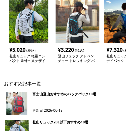
¥
5,020
¥
3,220
¥
7,320
(税込)
(税込)
(税込
登山リュック 軽量コン
登山リュック アドベン
登山リュック 
パクト 蜘蛛の巣デザイ
チャー トレッキング バ
デイパック
ン リュック
ックパック
おすすめ記事一覧
富士山登山おすすめのバックパック10選
更新日
2026-06-18
登山リュック20L以下おすすめ10選