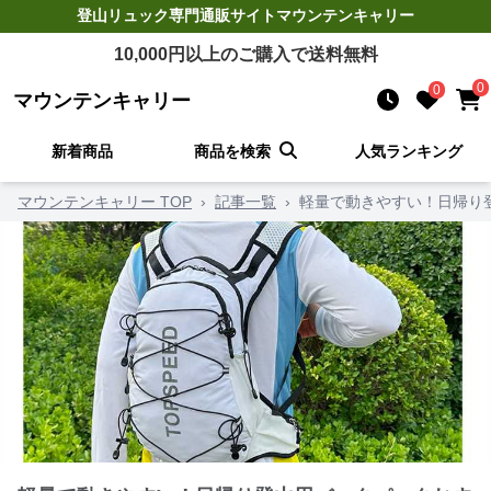
登山リュック
専門通販サイト
マウンテンキャリー
10,000
円以上のご購入で送料無料
0
0
マウンテンキャリー
新着商品
商品を検索
人気ランキング
マウンテンキャリー TOP
›
記事一覧
›
軽量で動きやすい！日帰り