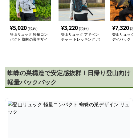
¥
5,020
¥
3,220
¥
7,320
(税込)
(税込)
(税込
登山リュック 軽量コン
登山リュック アドベン
登山リュック 
パクト 蜘蛛の巣デザイ
チャー トレッキング バ
デイパック
ン リュック
ックパック
蜘蛛の巣構造で安定感抜群！日帰り登山向け
軽量バックパック