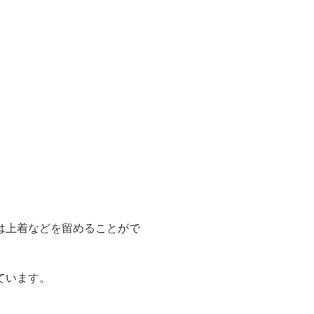
。
は上着などを留めることがで
ています。