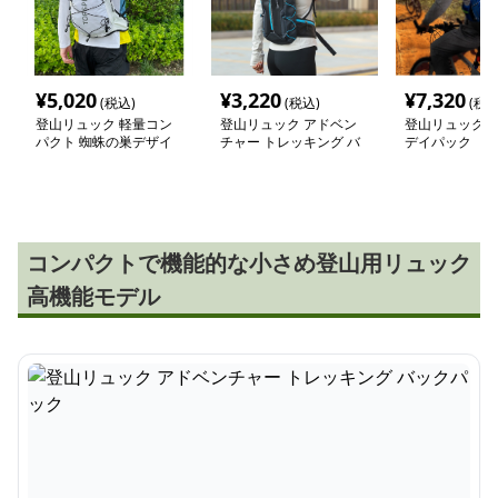
¥
5,020
¥
3,220
¥
7,320
(税込)
(税込)
(税込
登山リュック 軽量コン
登山リュック アドベン
登山リュック 
パクト 蜘蛛の巣デザイ
チャー トレッキング バ
デイパック
ン リュック
ックパック
コンパクトで機能的な小さめ登山用リュック
高機能モデル