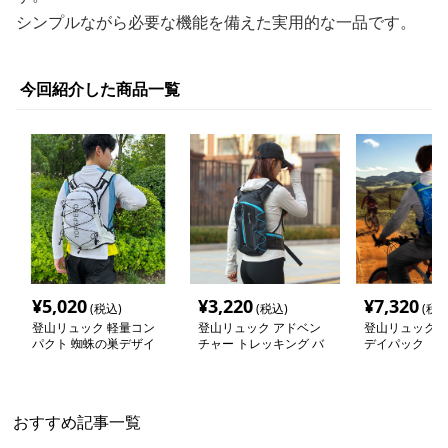
シンプルながら必要な機能を備えた実用的な一品です。
今回紹介した商品一覧
¥
5,020
¥
3,220
¥
7,320
(税込)
(税込)
(税込
登山リュック 軽量コン
登山リュック アドベン
登山リュック 
パクト 蜘蛛の巣デザイ
チャー トレッキング バ
デイパック
ン リュック
ックパック
おすすめ記事一覧