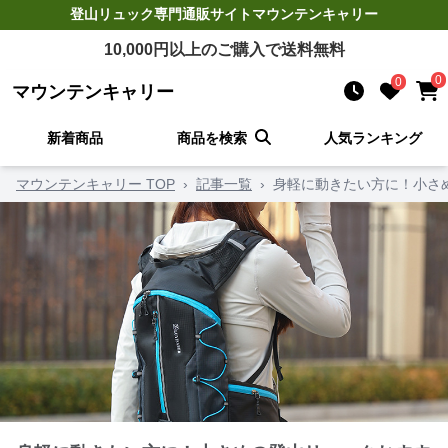
登山リュック
専門通販サイト
マウンテンキャリー
10,000
円以上のご購入で送料無料
0
0
マウンテンキャリー
新着商品
商品を検索
人気ランキング
マウンテンキャリー TOP
›
記事一覧
›
身軽に動きたい方に！小さ