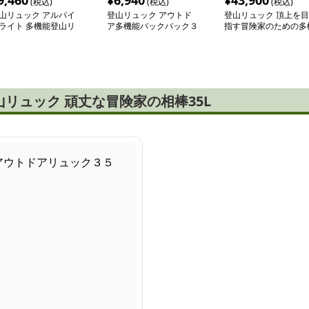
9,460
¥
6,940
¥
43,900
(税込)
(税込)
(税込)
山リュック アルパイ
登山リュック アウトド
登山リュック 頂上を目
ライト 多機能登山リ
ア多機能バックパック３
指す冒険家のための多
ックサック
０Ｌ
能バックパック
リュック 頑丈な冒険家の相棒35L