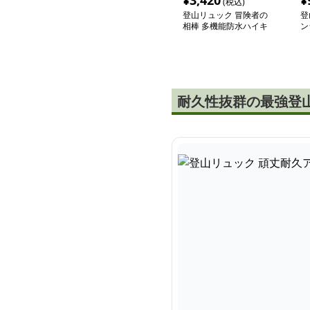
¥
3,420
¥
(税込)
登山リュック 冒険者の
登
相棒 多機能防水ハイキ
ン
ングリュック
ュ
耐久性抜群の最強登山