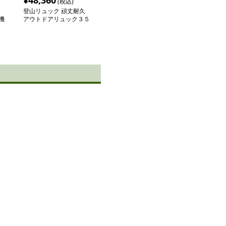
¥
48,360
(税込)
登山リュック 頑丈耐久
機
アウトドアリュック３５