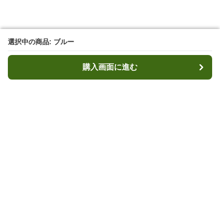
選択中の商品: ブルー
選択中の商品: ブルー
購入画面に進む
購入画面に進む
マウンテンキャリー
について