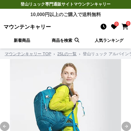
登山リュック
専門通販サイト
マウンテンキャリー
10,000
円以上のご購入で送料無料
0
0
マウンテンキャリー
新着商品
商品を検索
人気ランキング
マウンテンキャリー TOP
›
25Lの一覧
›
登山リュック アルパイン
Previous slide
Ne