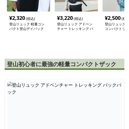
¥
2,320
¥
3,220
¥
2,500
(税込)
(税込)
(税込
登山リュック 軽量コン
登山リュック アドベン
登山リュック 
パクト登山デイパック
チャー トレッキング バ
コンパクトリュ
ックパック
登山初心者に最強の軽量コンパクトザック