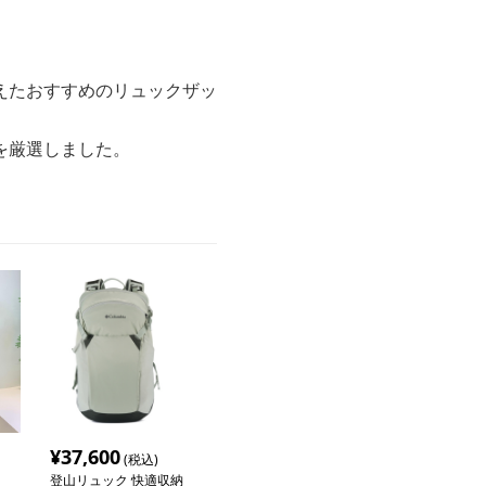
えたおすすめのリュックザッ
を厳選しました。
¥
37,600
(税込)
登山リュック 快適収納