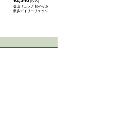
¥
2,540
(税込)
登山リュック 軽やかお
散歩デイリーリュック