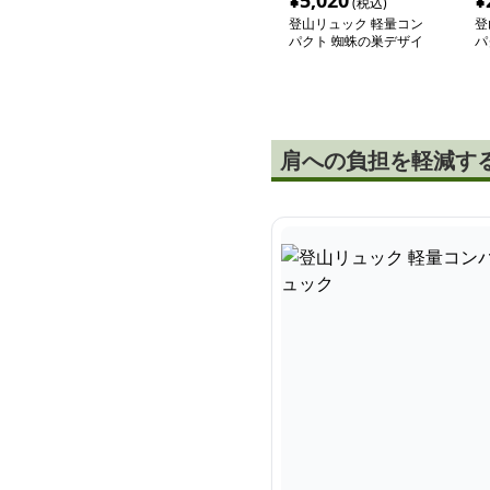
¥
5,020
¥
(税込)
登山リュック 軽量コン
登
パクト 蜘蛛の巣デザイ
パ
ン リュック
肩への負担を軽減す