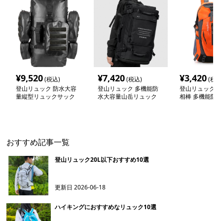
¥
9,520
¥
7,420
¥
3,420
(税込)
(税込)
(税込
登山リュック 防水大容
登山リュック 多機能防
登山リュック 
量縦型リュックサック
水大容量山岳リュック
相棒 多機能防
ングリュック
おすすめ記事一覧
登山リュック20L以下おすすめ10選
更新日
2026-06-18
ハイキングにおすすめなリュック10選