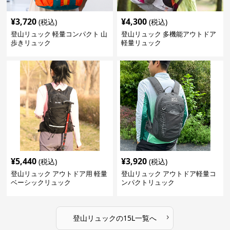
¥
3,720
¥
4,300
(税込)
(税込)
登山リュック 軽量コンパクト 山
登山リュック 多機能アウトドア
歩きリュック
軽量リュック
¥
5,440
¥
3,920
(税込)
(税込)
登山リュック アウトドア用 軽量
登山リュック アウトドア軽量コ
ベーシックリュック
ンパクトリュック
›
登山リュック
の
15L
一覧へ