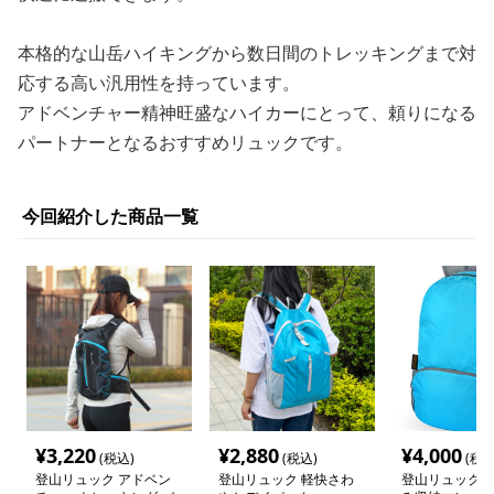
本格的な山岳ハイキングから数日間のトレッキングまで対
応する高い汎用性を持っています。
アドベンチャー精神旺盛なハイカーにとって、頼りになる
パートナーとなるおすすめリュックです。
今回紹介した商品一覧
¥
3,220
¥
2,880
¥
4,000
(税込)
(税込)
(税込
登山リュック アドベン
登山リュック 軽快さわ
登山リュック 