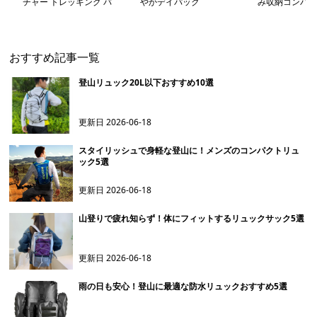
チャー トレッキング バ
やかデイパック
み収納コンパク
ックパック
ク
おすすめ記事一覧
登山リュック20L以下おすすめ10選
更新日
2026-06-18
スタイリッシュで身軽な登山に！メンズのコンパクトリュ
ック5選
更新日
2026-06-18
山登りで疲れ知らず！体にフィットするリュックサック5選
更新日
2026-06-18
雨の日も安心！登山に最適な防水リュックおすすめ5選