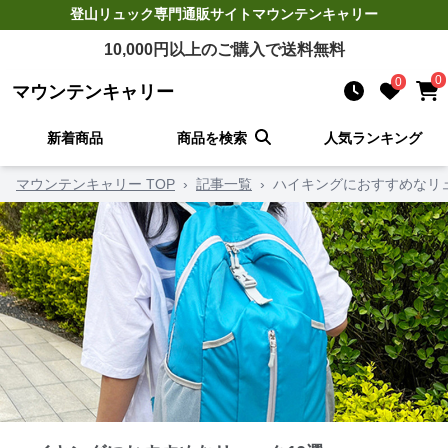
登山リュック
専門通販サイト
マウンテンキャリー
10,000
円以上のご購入で送料無料
0
0
マウンテンキャリー
新着商品
商品を検索
人気ランキング
マウンテンキャリー TOP
›
記事一覧
›
ハイキングにおすすめなリュ