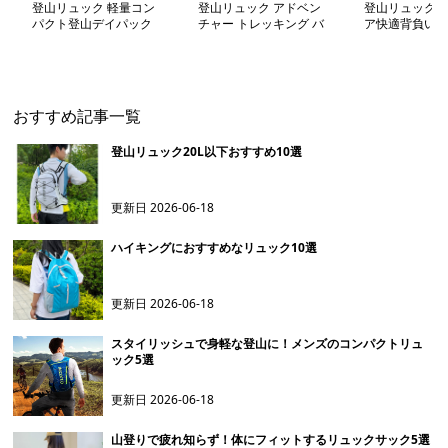
登山リュック 軽量コン
登山リュック アドベン
登山リュック 
パクト登山デイパック
チャー トレッキング バ
ア快適背負いリ
ックパック
おすすめ記事一覧
登山リュック20L以下おすすめ10選
更新日
2026-06-18
ハイキングにおすすめなリュック10選
更新日
2026-06-18
スタイリッシュで身軽な登山に！メンズのコンパクトリュ
ック5選
更新日
2026-06-18
山登りで疲れ知らず！体にフィットするリュックサック5選