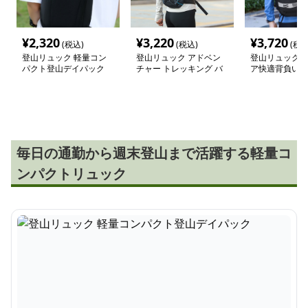
¥
2,320
¥
3,220
¥
3,720
(税込)
(税込)
(税込
登山リュック 軽量コン
登山リュック アドベン
登山リュック 
パクト登山デイパック
チャー トレッキング バ
ア快適背負いリ
ックパック
毎日の通勤から週末登山まで活躍する軽量コ
ンパクトリュック