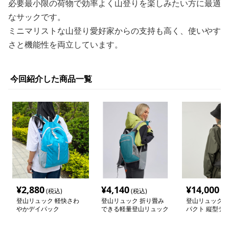
必要最小限の荷物で効率よく山登りを楽しみたい方に最適
なサックです。
ミニマリストな山登り愛好家からの支持も高く、使いやす
さと機能性を両立しています。
今回紹介した商品一覧
¥
2,880
¥
4,140
¥
14,000
(税込)
(税込)
(税
登山リュック 軽快さわ
登山リュック 折り畳み
登山リュック 
やかデイパック
できる軽量登山リュック
パクト 縦型デ