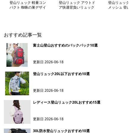
登山リュック 軽量コン
登山リュック アウトド
登山リュック 
パクト 蜘蛛の巣デザイ
ア快適背負いリュック
メッシュ 登山
ン リュック
おすすめ記事一覧
富士山登山おすすめのバックパック10選
更新日
2026-06-18
登山リュック20L以下おすすめ10選
更新日
2026-06-18
レディース登山リュック20Lおすすめ15選
更新日
2026-06-18
30L防水登山リュックおすすめ10選