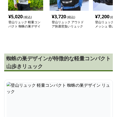
¥
5,020
¥
3,720
¥
7,200
(税込)
(税込)
(税込
登山リュック 軽量コン
登山リュック アウトド
登山リュック 
パクト 蜘蛛の巣デザイ
ア快適背負いリュック
メッシュ 登山
ン リュック
蜘蛛の巣デザインが特徴的な軽量コンパクト
山歩きリュック