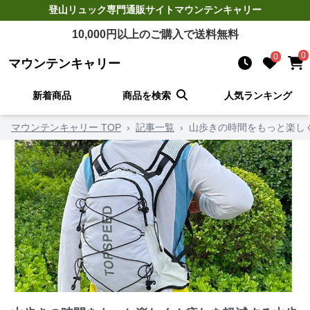
登山リュック
専門通販サイト
マウンテンキャリー
10,000
円以上のご購入で送料無料
0
0
マウンテンキャリー
新着商品
商品を検索
人気ランキング
マウンテンキャリー TOP
›
記事一覧
›
山歩きの時間をもっと楽し