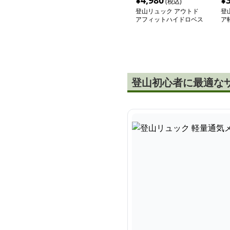
¥
4,980
¥
(税込)
登山リュック アウトド
登
アフィットハイドロベス
ア
ト
ク
登山初心者に最適な