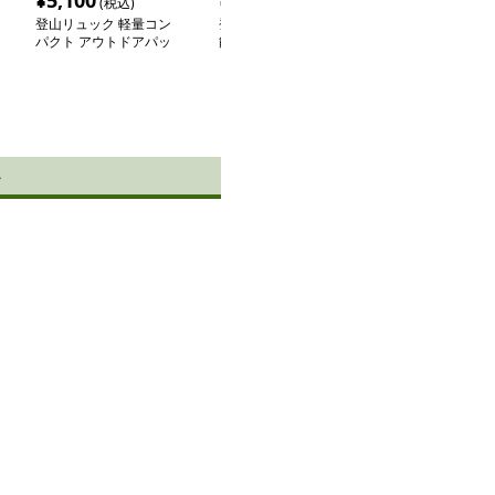
¥
5,100
¥
8,200
¥
17,080
(税込)
(税込)
(税
登山リュック 軽量コン
登山リュック 軽量多機
登山リュック 
パクト アウトドアパッ
能アウトドアリュック
ポート登山リュ
ク
極の冒険者